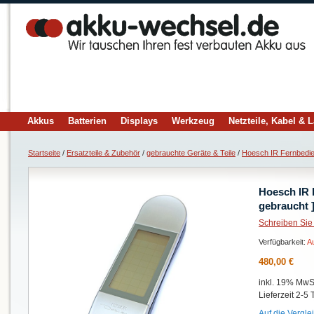
Akkus
Batterien
Displays
Werkzeug
Netzteile, Kabel & 
Startseite
/
Ersatzteile & Zubehör
/
gebrauchte Geräte & Teile
/
Hoesch IR Fernbedie
Hoesch IR 
gebraucht 
Schreiben Sie
Verfügbarkeit:
A
480,00 €
inkl. 19% MwSt
Lieferzeit 2-5
Auf die Verglei