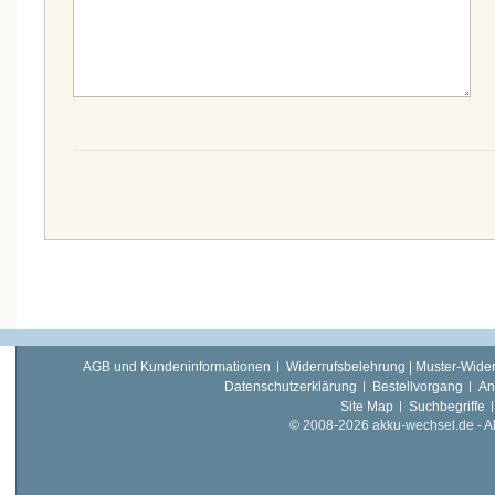
AGB und Kundeninformationen
Widerrufsbelehrung | Muster-Wider
Datenschutzerklärung
Bestellvorgang
An
Site Map
Suchbegriffe
© 2008-2026 akku-wechsel.de - Akk