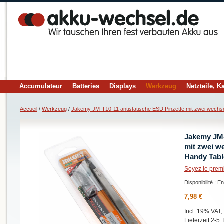
Accumulateur
Batteries
Displays
Werkzeug
Netzteile, K
Accueil
/
Werkzeug
/
Jakemy JM-T10-11 antistatische ESD Pinzette mit zwei wechs
Jakemy JM-
mit zwei w
Handy Tabl
Soyez le prem
Disponibilité :
En
7,98 €
Incl. 19% VAT,
Lieferzeit 2-5