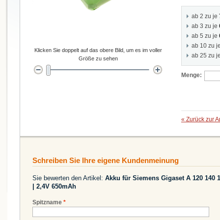
ab 2 zu je
ab 3 zu je
ab 5 zu je
ab 10 zu j
Klicken Sie doppelt auf das obere Bild, um es im voller
ab 25 zu j
Größe zu sehen
Menge:
«
Zurück zur A
Schreiben Sie Ihre eigene Kundenmeinung
Sie bewerten den Artikel:
Akku für Siemens Gigaset A 120 140 
| 2,4V 650mAh
Spitzname
*