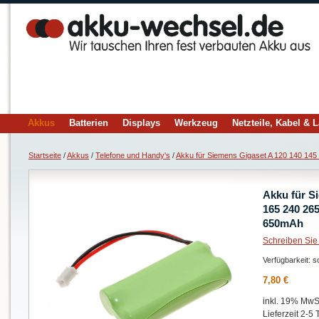
Akkus
Batterien
Displays
Werkzeug
Netzteile, Kabel & 
Startseite
/
Akkus
/
Telefone und Handy's
/
Akku für Siemens Gigaset A 120 140 14
Akku für S
165 240 26
650mAh
Schreiben Sie
Verfügbarkeit:
so
7,80 €
inkl. 19% MwSt
Lieferzeit 2-5