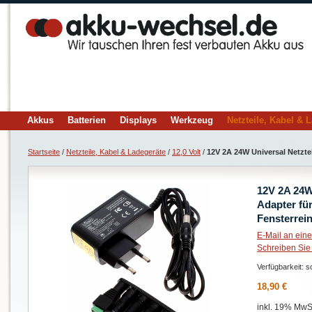
Akkus
Batterien
Displays
Werkzeug
Netzteile, Kabel & 
Startseite
/
Netzteile, Kabel & Ladegeräte
/
12,0 Volt
/
12V 2A 24W Universal Netzte
12V 2A 24W
Adapter fü
Fensterrei
E-Mail an ein
Schreiben Sie
Verfügbarkeit:
so
18,90 €
inkl. 19% MwSt