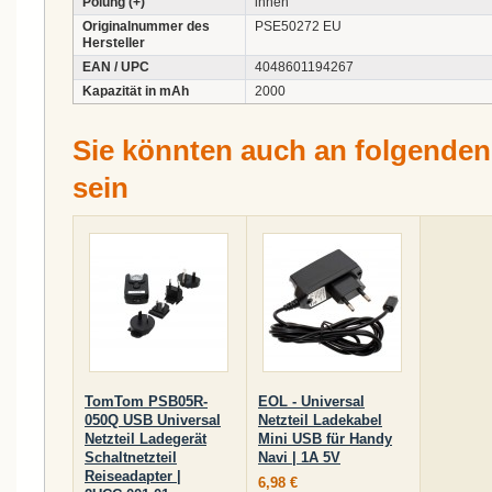
Polung (+)
innen
Originalnummer des
PSE50272 EU
Hersteller
EAN / UPC
4048601194267
Kapazität in mAh
2000
Sie könnten auch an folgenden A
sein
TomTom PSB05R-
EOL - Universal
050Q USB Universal
Netzteil Ladekabel
Netzteil Ladegerät
Mini USB für Handy
Schaltnetzteil
Navi | 1A 5V
Reiseadapter |
6,98 €