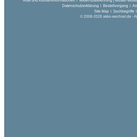
AGB und Kundeninformationen
Widerrufsbelehrung | Muster-Wider
Datenschutzerklärung
Bestellvorgang
An
Site Map
Suchbegriffe
© 2008-2026 akku-wechsel.de - Akk