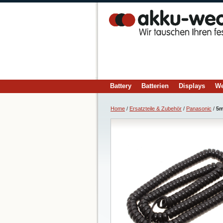
Battery
Batterien
Displays
We
Home
/
Ersatzteile & Zubehör
/
Panasonic
/
5m