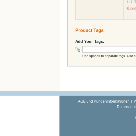
Incl.
shipp
Product Tags
Add Your Tags:
Use spaces to separate tags. Use sin
AGB und Kundeninformationen
W
Datenschut