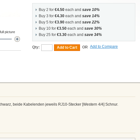
Buy 2 for
€4.50
each and
save 10%
Buy 3 for
€4.30
each and
save 14%
Buy 5 for
€3.90
each and
save 22%
Buy 10 for
€3.50
each and
save 30%
ll picture
Buy 25 for
€3.30
each and
save 34%
Add to Compare
Qty:
OR
Add to Cart
chwarz, beide Kabelenden jeweils RJ10-Stecker [Western 4/4] Schnur.