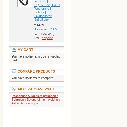
schwarz |
PQJA212V | RJ10
Western 4/4
Schnur |
Telefonhörer
Spiralkabel
€14.50
As low as:
€11.50
Incl. 19% VAT,
Excl.
shipping
MY CART
You have no items in your shopping
cart.
COMPARE PRODUCTS
You have no items to compare.
AKKU-SUCH-SERVICE
Passenden Akku nicht gefunden?
Schreiben Sie uns einfach welchen
Akku Sie benötigen.