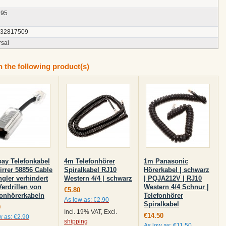
495
132817509
rsal
n the following product(s)
ay Telefonkabel
4m Telefonhörer
1m Panasonic
irrer 58856 Cable
Spiralkabel RJ10
Hörerkabel | schwarz
ngler verhindert
Western 4/4 | schwarz
| PQJA212V | RJ10
Verdrillen von
Western 4/4 Schnur |
€5.80
fonhörerkabeln
Telefonhörer
As low as:
€2.90
Spiralkabel
0
Incl. 19% VAT, Excl.
€14.50
w as:
€2.90
shipping
As low as:
€11.50