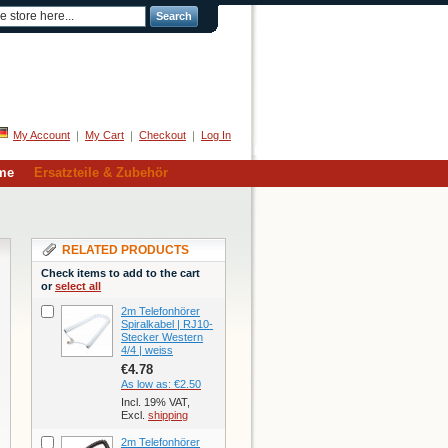
Search
Welcome
My Account
My Cart
Checkout
Log In
me
Ersatzteile & Zubehör
RELATED PRODUCTS
Check items to add to the cart
or
select all
2m Telefonhörer
Spiralkabel | RJ10-
Stecker Western
4/4 | weiss
€4.78
As low as:
€2.50
Incl. 19% VAT,
Excl.
shipping
2m Telefonhörer