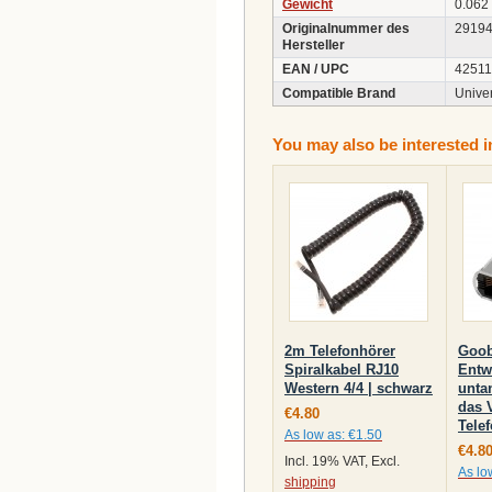
Gewicht
0.062
Originalnummer des
2919
Hersteller
EAN / UPC
4251
Compatible Brand
Unive
You may also be interested i
2m Telefonhörer
Goob
Spiralkabel RJ10
Entw
Western 4/4 | schwarz
unta
das 
€4.80
Tele
As low as:
€1.50
€4.8
Incl. 19% VAT, Excl.
As lo
shipping