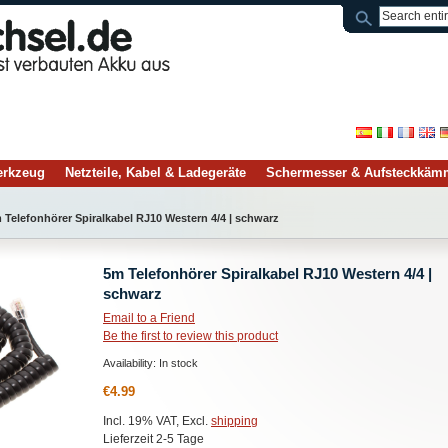
rkzeug
Netzteile, Kabel & Ladegeräte
Schermesser & Aufsteckkäm
 Telefonhörer Spiralkabel RJ10 Western 4/4 | schwarz
5m Telefonhörer Spiralkabel RJ10 Western 4/4 |
schwarz
Email to a Friend
Be the first to review this product
Availability:
In stock
€4.99
Incl. 19% VAT, Excl.
shipping
Lieferzeit 2-5 Tage