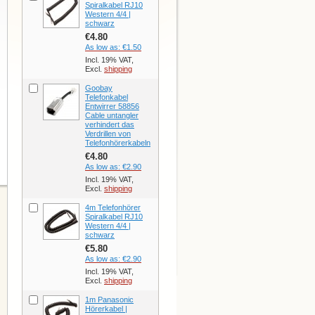
Spiralkabel RJ10
Western 4/4 |
schwarz
€4.80
As low as:
€1.50
Incl. 19% VAT,
Excl.
shipping
Goobay
Telefonkabel
Entwirrer 58856
Cable untangler
verhindert das
Verdrillen von
Telefonhörerkabeln
€4.80
As low as:
€2.90
Incl. 19% VAT,
Excl.
shipping
4m Telefonhörer
Spiralkabel RJ10
Western 4/4 |
schwarz
€5.80
As low as:
€2.90
Incl. 19% VAT,
Excl.
shipping
1m Panasonic
Hörerkabel |