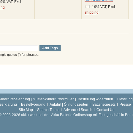
 19% VAT, Excl.
Incl. 19% VAT, Excl.
ing
shipping
Add Tags
gle quotes (') for phrases.
iderrufsbelehrung | Muster-Widerrufsformular
Bestellung widerrufen
Lieferung
zerklärung
Bestellvorgang
Anfahrt | Öffnungszeiten
Batteriegesetz
Presse
Site Map
Search Terms
Advanced Search
Contact Us
© 2008-2026 akku-wechsel.de - Akku Batterie Onlineshop mit Fachgeschäft in Berli