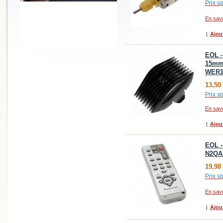
Prix sp
En savo
|
Ajou
EOL -
15mm 
WER1
13,50
Prix sp
En savo
|
Ajou
EOL -
N2QAE
19,98
Prix sp
En savo
|
Ajou