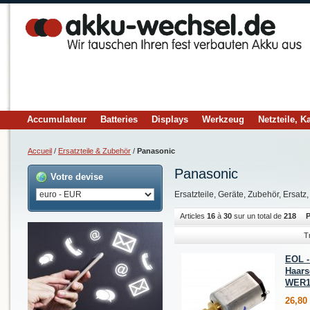
Accumulateur
Batteries
Displays
Werkzeug
Netzteile, K
Accueil
/
Ersatzteile & Zubehör
/
Panasonic
Panasonic
Votre devise
Ersatzteile, Geräte, Zubehör, Ersatz
Articles
16
à
30
sur un total de
218
P
T
EOL -
Haars
WER1
26,80