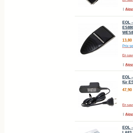
|
Ajou
EOL -
ES880
WES8
13,80
Prix sp
En savo
|
Ajou
EOL -
für E
47,90
En savo
|
Ajou
EOL -
LA83 