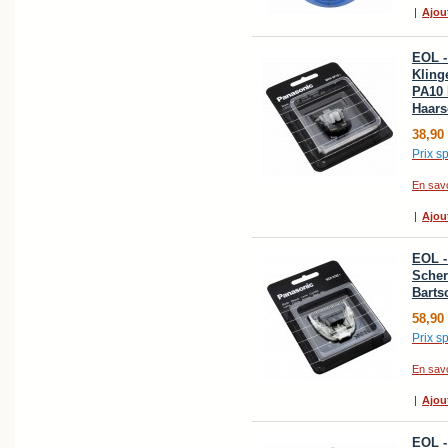
|
Ajou
EOL -
Kling
PA10 
Haars
38,90
Prix sp
En savo
|
Ajou
EOL 
Scher
Barts
58,90
Prix sp
En savo
|
Ajou
EOL -