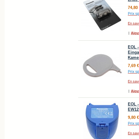
74,80
Prix sp
En savo
|
Ajou
EOL -
Einga
Kame
7,69 €
Prix sp
En savo
|
Ajou
EOL -
EW12
9,80 €
Prix sp
En savo