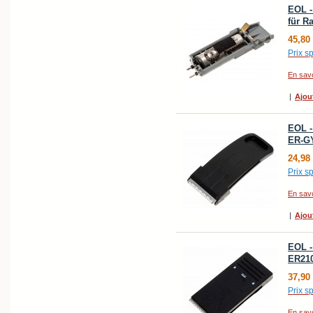
EOL -
für R
45,80
Prix sp
En savo
|
Ajou
EOL -
ER-G
24,98
Prix sp
En savo
|
Ajou
EOL -
ER210
37,90
Prix sp
En savo