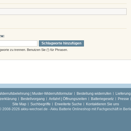
zu:
Schlagworte hinzufügen
orte zu trennen. Benutzen Sie (') für Phrasen.
iderrufsbelehrung | Muster-Widerrufsformular
Bestellung widerrufen
Lieferung
zerklärung
Bestellvorgang
Anfahrt | Öffnungszeiten
Batteriegesetz
Presse
Site Map
Suchbegriffe
Erweiterte Suche
Kontaktieren Sie uns
© 2008-2026 akku-wechsel.de - Akku Batterie Onlineshop mit Fachgeschäft in Berli