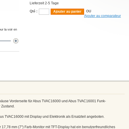
Lieferzeit 2-5 Tage
Qté :
OU
Ajouter au panier
Ajouter au comparateur
ur la voir en
Gehäuse Vorderseite für Abus TVAC16000 und Abus TVAC16001 Funk-
 Zustand.
s TVAC16000 mit Display und Elektronik als Ersatzteil angeboten.
 17,78 mm (7") Farb-Monitor mit TFT-Display hat ein benutzerfreundliches