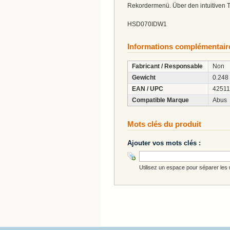
Rekordermenü. Über den intuitiven
HSD070IDW1
Informations complémentair
Fabricant / Responsable
Non
Gewicht
0.248
EAN / UPC
4251
Compatible Marque
Abus
Mots clés du produit
Ajouter vos mots clés :
Utilisez un espace pour séparer les m