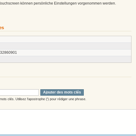
 Touchscreen können persönliche Einstellungen vorgenommen werden.
es
132860901
Ajouter des mots clés
ots clés. Utilisez l'apostrophe (') pour rédiger une phrase.