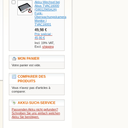
Akku-Wechsel bei
Abus TVAC16000
(D8012965AJA)
Funk-
Überwachungskamera
Monitor |
TVAC16001
49,98 €
Prix spécial :
45,90 €
Incl. 19% VAT,
Excl.
shipping
MON PANIER
Votre panier est vide.
COMPARER DES
PRODUITS
Vous n'avez pas d'articles à
comparer.
AKKU-SUCH-SERVICE
Passenden Akku nicht gefunden?
Schreiben Sie uns einfach welchen
Akku Sie benötigen.