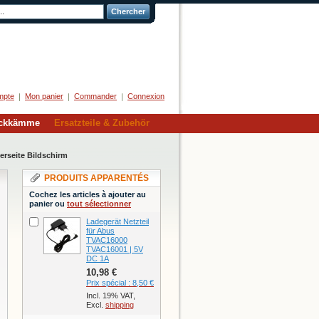
Chercher
Herzlich Willkommen
mpte
Mon panier
Commander
Connexion
eckkämme
Ersatzteile & Zubehör
rseite Bildschirm
PRODUITS APPARENTÉS
Cochez les articles à ajouter au
panier ou
tout sélectionner
Ladegerät Netzteil
für Abus
TVAC16000
TVAC16001 | 5V
DC 1A
10,98 €
Prix spécial :
8,50 €
Incl. 19% VAT,
Excl.
shipping