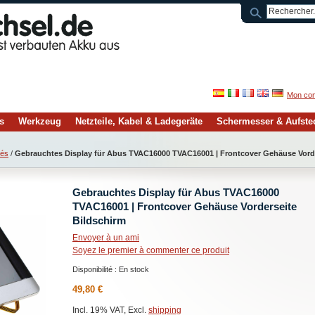
Mon co
s
Werkzeug
Netzteile, Kabel & Ladegeräte
Schermesser & Aufst
sés
/
Gebrauchtes Display für Abus TVAC16000 TVAC16001 | Frontcover Gehäuse Vorde
Gebrauchtes Display für Abus TVAC16000
TVAC16001 | Frontcover Gehäuse Vorderseite
Bildschirm
Envoyer à un ami
Soyez le premier à commenter ce produit
Disponibilité :
En stock
49,80 €
Incl. 19% VAT, Excl.
shipping