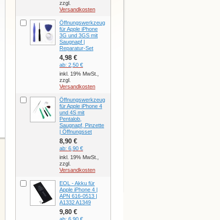
zzgl.
Versandkosten
Öffnungswerkzeug
für Apple iPhone
3G und 3GS mit
Saugnapf |
Reparatur-Set
4,98 €
ab:
2,50 €
inkl. 19% MwSt.,
zzgl.
Versandkosten
Öffnungswerkzeug
für Apple iPhone 4
und 4S mit
Pentalob,
Saugnapf, Pinzette
| Öffnungsset
8,90 €
ab:
6,90 €
inkl. 19% MwSt.,
zzgl.
Versandkosten
EOL - Akku für
Apple iPhone 4 |
APN 616-0513 |
A1332 A1349
9,80 €
ab:
6,90 €