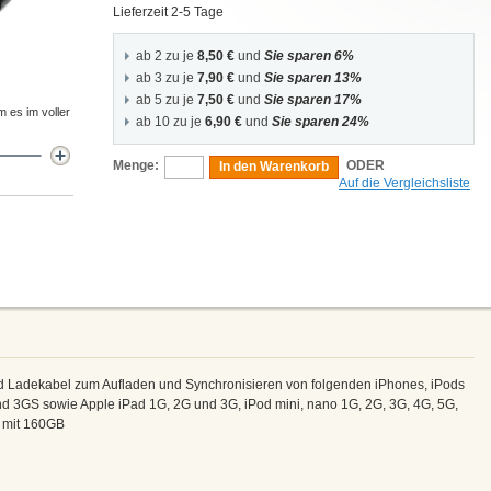
Lieferzeit 2-5 Tage
ab 2 zu je
8,50 €
und
Sie sparen 6%
ab 3 zu je
7,90 €
und
Sie sparen 13%
ab 5 zu je
7,50 €
und
Sie sparen 17%
m es im voller
ab 10 zu je
6,90 €
und
Sie sparen 24%
Menge:
ODER
In den Warenkorb
Auf die Vergleichsliste
d Ladekabel zum Aufladen und Synchronisieren von folgenden iPhones, iPods
nd 3GS sowie Apple iPad 1G, 2G und 3G, iPod mini, nano 1G, 2G, 3G, 4G, 5G,
c mit 160GB