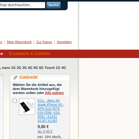
Suche
Herzlich Willkommen
to
Mein Warenkorb
Zur Kasse
Anmelden
me
Ersatzteile & Zubehör
ni, nano 1G 2G 3G 4G 5G 6G Touch 1G 4G
ZUBEHÖR
Wählen Sie die Artikel aus, die
dem Warenkorb hinzugefügt
werden sollen oder
Alle wählen
EOL - Akku für
Apple iPhone 4S -
APN 616-0579,
616-0580, 616-
0581 | A1431
A1387 A1387
9,80 €
ab:
6,90 €
inkl. 19% MwSt.,