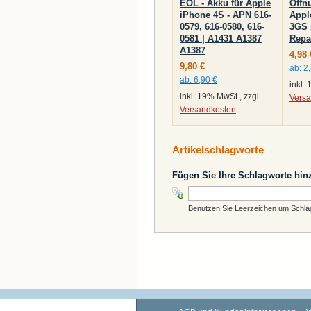
EOL - Akku für Apple
Öffn
iPhone 4S - APN 616-
Appl
0579, 616-0580, 616-
3GS 
0581 | A1431 A1387
Repa
A1387
4,98 
9,80 €
ab:
2
ab:
6,90 €
inkl.
inkl. 19% MwSt., zzgl.
Vers
Versandkosten
Artikelschlagworte
Fügen Sie Ihre Schlagworte hin
Benutzen Sie Leerzeichen um Schlagw