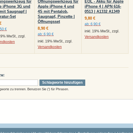
ungswerkzeug für
Öffnungswerkzeug für
EOL - Akku für Apple
e iPhone 3G und
Apple iPhone 4 und
iPhone 4 | APN 616-
mit Saugnapf |
4S mit Pentalob,
0513 | A1332 A1349
ratur-Set
Saugnapf, Pinzette |
9,80 €
Öffnungsset
€
ab:
6,90 €
8,90 €
,50 €
inkl. 19% MwSt., zzgl.
ab:
6,90 €
 19% MwSt., zzgl.
Versandkosten
inkl. 19% MwSt., zzgl.
andkosten
Versandkosten
zu:
Schlagworte hinzufügen
orte zu trennen. Benutzen Sie (') für Phrasen.