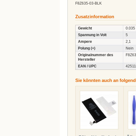
F8Z635-03-BLK
Zusatzinformation
Gewicht
0.035
Spannung in Volt
5
Ampere
2,1
Polung (+)
Nein
Originalnummer des
F8Z63
Hersteller
EAN / UPC
4251
Sie könnten auch an folgende