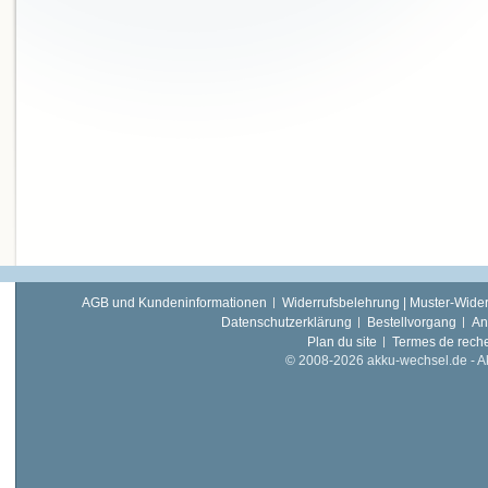
AGB und Kundeninformationen
Widerrufsbelehrung | Muster-Wider
Datenschutzerklärung
Bestellvorgang
An
Plan du site
Termes de rech
© 2008-2026 akku-wechsel.de - Akk