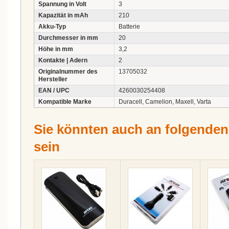
Spannung in Volt
3
Kapazität in mAh
210
Akku-Typ
Batterie
Durchmesser in mm
20
Höhe in mm
3,2
Kontakte | Adern
2
Originalnummer des
13705032
Hersteller
EAN / UPC
4260030254408
Kompatible Marke
Duracell, Camelion, Maxell, Varta
Sie könnten auch an folgenden A
sein