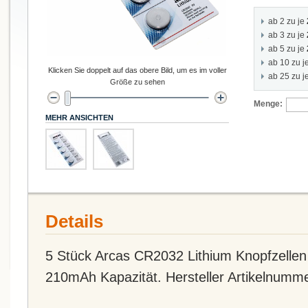
ab 2 zu je
ab 3 zu je
ab 5 zu je
ab 10 zu j
Klicken Sie doppelt auf das obere Bild, um es im voller
ab 25 zu j
Größe zu sehen
Menge:
MEHR ANSICHTEN
Details
5 Stück Arcas CR2032 Lithium Knopfzellen B
210mAh Kapazität. Hersteller Artikelnumm