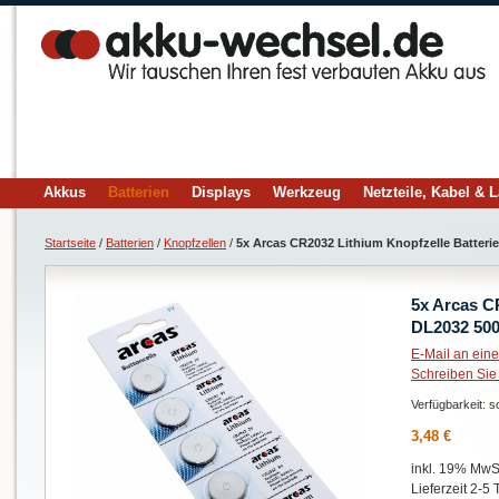
Akkus
Batterien
Displays
Werkzeug
Netzteile, Kabel & 
Startseite
/
Batterien
/
Knopfzellen
/
5x Arcas CR2032 Lithium Knopfzelle Batter
5x Arcas CR
DL2032 50
E-Mail an ein
Schreiben Sie
Verfügbarkeit:
so
3,48 €
inkl. 19% MwSt
Lieferzeit 2-5