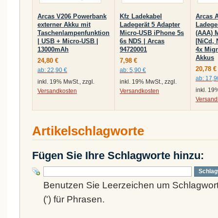
Arcas V206 Powerbank
Kfz Ladekabel
Arcas 
externer Akku mit
Ladegerät 5 Adapter
Ladeger
Taschenlampenfunktion
Micro-USB iPhone 5s
(AAA) 
| USB + Micro-USB |
6s NDS | Arcas
[NiCd, 
13000mAh
94720001
4x Mig
Akkus
24,80 €
7,98 €
20,78 €
ab:
22,90 €
ab:
5,90 €
ab:
17,9
inkl. 19% MwSt., zzgl.
inkl. 19% MwSt., zzgl.
inkl. 19
Versandkosten
Versandkosten
Versand
Artikelschlagworte
Fügen Sie Ihre Schlagworte hinzu:
Schlag
Benutzen Sie Leerzeichen um Schlagwort
(') für Phrasen.