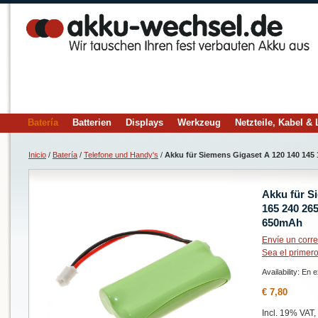
Batería
Batterien
Displays
Werkzeug
Netzteile, Kabel &
Inicio
/
Batería
/
Telefone und Handy's
/
Akku für Siemens Gigaset A 120 140 145 
Akku für S
165 240 26
650mAh
Envíe un corre
Sea el primero
Availability:
En e
€ 7,80
Incl. 19% VAT,