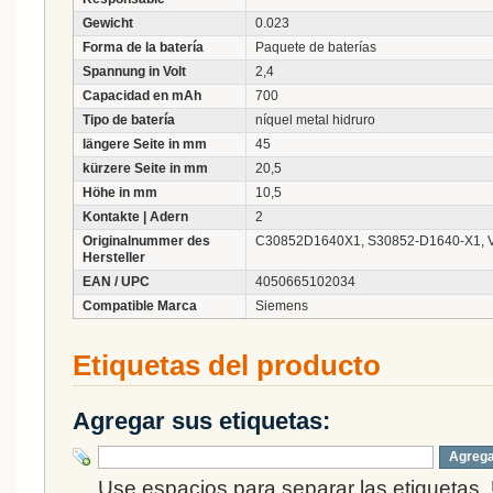
Gewicht
0.023
Forma de la batería
Paquete de baterías
Spannung in Volt
2,4
Capacidad en mAh
700
Tipo de batería
níquel metal hidruro
längere Seite in mm
45
kürzere Seite in mm
20,5
Höhe in mm
10,5
Kontakte | Adern
2
Originalnummer des
C30852D1640X1, S30852-D1640-X1, 
Hersteller
EAN / UPC
4050665102034
Compatible Marca
Siemens
Etiquetas del producto
Agregar sus etiquetas:
Agrega
Use espacios para separar las etiquetas. 