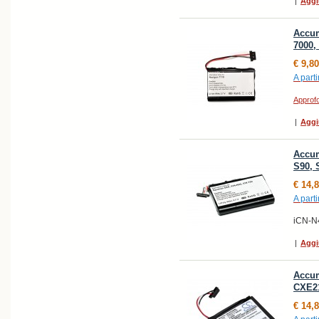
|
Aggi
Accum
7000,
€ 9,80
A parti
Approfo
|
Aggi
Accum
S90, 
€ 14,
A parti
iCN-N
|
Aggi
Accum
CXE21
€ 14,