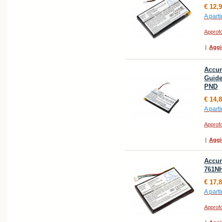
€ 12,
A parti
Approfo
|
Aggi
Accum
Guide
PND
€ 14,
A parti
Approfo
|
Aggi
Accum
761NH
€ 17,
A parti
Approfo