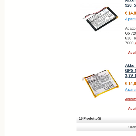
Accum
920, 
€ 14,
A parti
Adatt
Go 72
630, 
7000
|
Aggi
Akku 
GPS N
3,7V
€ 14,
A parti
Approfo
|
Aggi
15 Prodotto(i)
Ordi