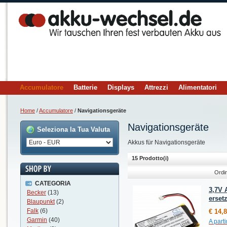
Accumulatore
Batterie
Displays
Attrezzi
Alimentatori
Home
/
Accumulatore
/
Navigationsgeräte
Navigationsgeräte
Seleziona la Tua Valuta
Akkus für Navigationsgeräte
15 Prodotto(i)
Ordi
CATEGORIA
3,7V 
Becker
(13)
erset
Blaupunkt
(2)
Falk
(6)
€ 14,
Garmin
(40)
A parti