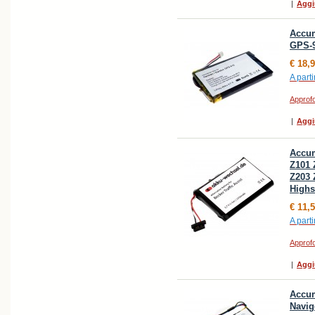
|
Aggi
Accum
GPS-
€ 18,
A parti
Approfo
|
Aggi
Accum
Z101 
Z203 
Highs
€ 11,
A parti
Approfo
|
Aggi
Accum
Navig