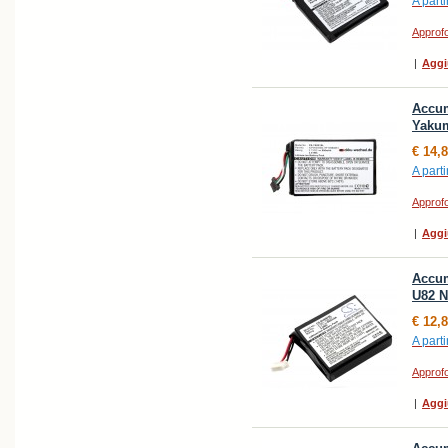
A parti
Approfo
|
Aggi
Accum
Yaku
€ 14,
A parti
Approfo
|
Aggi
Accum
U82 N
€ 12,
A parti
Approfo
|
Aggi