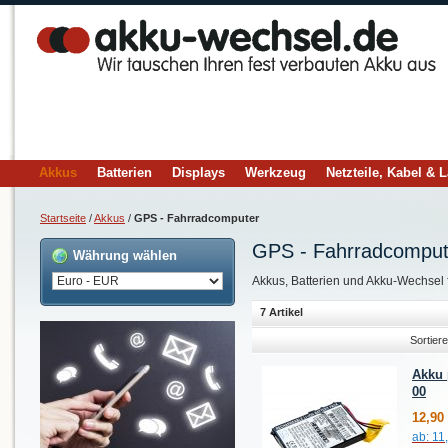
Akkus
Batterien
Displays
Werkzeug
Netzteile, Kabel & 
Startseite
/
Akkus
/
GPS - Fahrradcomputer
GPS - Fahrradcomput
Währung wählen
Akkus, Batterien und Akku-Wechsel
7 Artikel
Sortier
Akku 
00
12,90
ab:
11