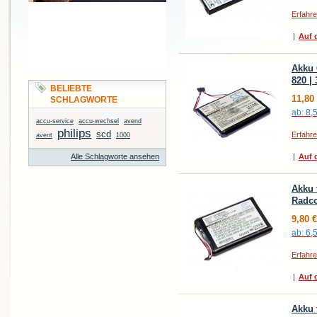
Erfahr
|
Auf d
Akku 
820 |
BELIEBTE
11,80
SCHLAGWORTE
ab:
8,
accu-service
accu-wechsel
avend
philips
scd
Erfahr
avent
1000
Alle Schlagworte ansehen
|
Auf d
Akku 
Radc
9,80 €
ab:
6,
Erfahr
|
Auf d
Akku 