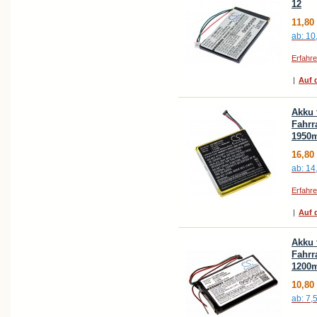
12
11,80
ab:
10
Erfahr
|
Auf d
Akku 
Fahrr
1950
16,80
ab:
14
Erfahr
|
Auf d
Akku 
Fahrr
1200
10,80
ab:
7,