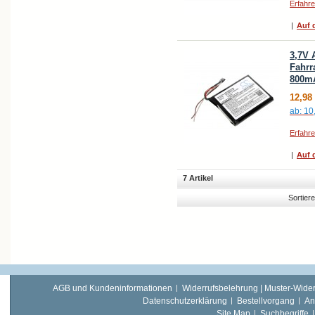
Erfahr
|
Auf d
3,7V 
Fahrr
800m
12,98
ab:
10
Erfahr
|
Auf d
7 Artikel
Sortier
AGB und Kundeninformationen
Widerrufsbelehrung | Muster-Wider
Datenschutzerklärung
Bestellvorgang
An
Site Map
Suchbegriffe