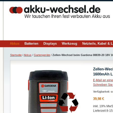
Akkus
Batterien
Displays
Werkzeug
Netzteile, Kabel & 
Startseite
/
Akkus
/
Gartengeräte
/
Zellen-Wechsel beim Gardena 08839-20 18V 1
Zellen-Wec
1600mAh Li
E-Mail an ein
Schreiben Sie
Verfügbarkeit:
so
39,98 €
inkl. 19% MwSt
Lieferzeit 8-1